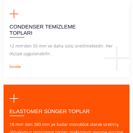
CONDENSER TEMİZLEME
TOPLARI
12 mm'den 55 mm ve daha üstü üretilmektedir. Her
ölçüye uygulanabilir.
İncele
ELASTOMER SÜNGER TOPLAR
18 mm’ den 380 mm ye kadar monoblok olarak üretmiş
olduğumuz temizleme topları maksimum aşınma gücüne