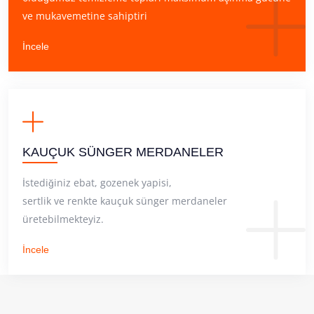
ve mukavemetine sahiptiri
İncele
KAUÇUK SÜNGER MERDANELER
İstediğiniz ebat, gozenek yapisi,
sertlik ve renkte kauçuk sünger merdaneler
üretebilmekteyiz.
İncele