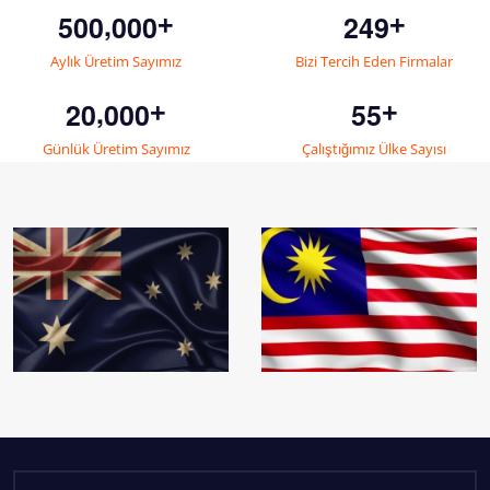
,
5
0
0
0
0
0
2
4
9
+
+
Aylık Üretim Sayımız
Bizi Tercih Eden Firmalar
,
2
0
0
0
0
5
5
+
+
Günlük Üretim Sayımız
Çalıştığımız Ülke Sayısı