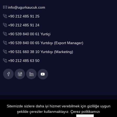
info@ugurkaucuk.com
+90 212 485 91 25
+90 212 485 91 24
+90 539 840 00 61 Yurtiçi
+90 539 840 00 65 Yurtdışı (Export Manager)
+90 531 660 38 10 Yurtdışı (Marketing)
+90 212 485 63 50
2022
Copyright Tüm Hakları Saklıdır. UK Uğur Kauçuk
Sitemizde sizlere daha iyi hizmet verebilmek için gizliliğe uygun
şekilde çerezler kullanmaktayız. Çerez politikamızı
Web Tasarım :
Anatolia System
Bize Ulaşın