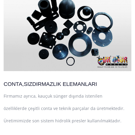
CONTA,SIZDIRMAZLIK ELEMANLARI
Firmamız ayrıca, kauçuk sünger dışında istenilen
özelliklerde çeşitli conta ve teknik parçalar da üretmektedir.
Üretimimizde son sistem hidrolik presler kullanılmaktadır.